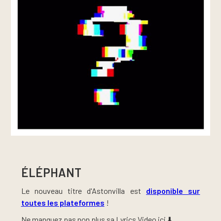
ÉLÉPHANT
Le nouveau titre d'Astonvilla est
disponible sur
toutes les plateformes
!
Ne manquez pas non plus sa Lyrics Video ici ⬇️